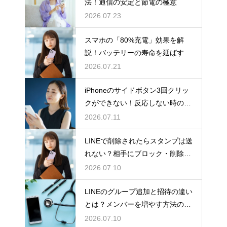
法！通信の安定と節電の極意
2026.07.23
スマホの「80%充電」効果を解
説！バッテリーの寿命を延ばす
2026.07.21
iPhoneのサイドボタン3回クリッ
クができない！反応しない時の原
因と対処法
2026.07.11
LINEで削除されたらスタンプは送
れない？相手にブロック・削除さ
れた時のメッセージ送信の挙動
2026.07.10
LINEのグループ追加と招待の違い
とは？メンバーを増やす方法の違
いと正しい使い分け
2026.07.10