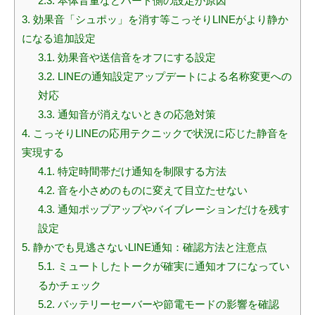
2.3.
本体音量などハード側の設定が原因
3.
効果音「シュポッ」を消す等こっそりLINEがより静か
になる追加設定
3.1.
効果音や送信音をオフにする設定
3.2.
LINEの通知設定アップデートによる名称変更への
対応
3.3.
通知音が消えないときの応急対策
4.
こっそりLINEの応用テクニックで状況に応じた静音を
実現する
4.1.
特定時間帯だけ通知を制限する方法
4.2.
音を小さめのものに変えて目立たせない
4.3.
通知ポップアップやバイブレーションだけを残す
設定
5.
静かでも見逃さないLINE通知：確認方法と注意点
5.1.
ミュートしたトークが確実に通知オフになってい
るかチェック
5.2.
バッテリーセーバーや節電モードの影響を確認