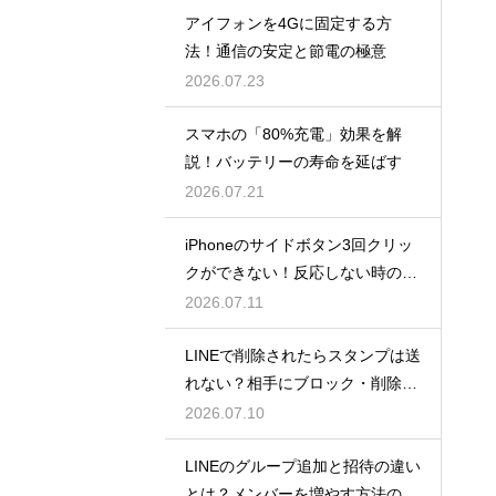
アイフォンを4Gに固定する方
法！通信の安定と節電の極意
2026.07.23
スマホの「80%充電」効果を解
説！バッテリーの寿命を延ばす
2026.07.21
iPhoneのサイドボタン3回クリッ
クができない！反応しない時の原
因と対処法
2026.07.11
LINEで削除されたらスタンプは送
れない？相手にブロック・削除さ
れた時のメッセージ送信の挙動
2026.07.10
LINEのグループ追加と招待の違い
とは？メンバーを増やす方法の違