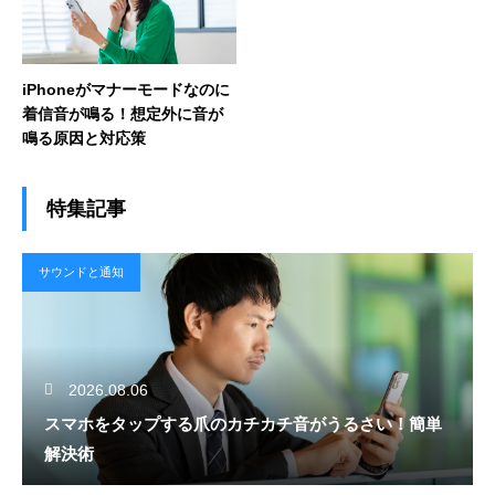
iPhoneがマナーモードなのに
着信音が鳴る！想定外に音が
鳴る原因と対応策
特集記事
サウンドと通知
2026.08.06
スマホをタップする爪のカチカチ音がうるさい！簡単
解決術