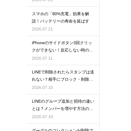
スマホの「80%充電」効果を解
説！バッテリーの寿命を延ばす
2026.07.21
iPhoneのサイドボタン3回クリッ
クができない！反応しない時の原
因と対処法
2026.07.11
LINEで削除されたらスタンプは送
れない？相手にブロック・削除さ
れた時のメッセージ送信の挙動
2026.07.10
LINEのグループ追加と招待の違い
とは？メンバーを増やす方法の違
いと正しい使い分け
2026.07.10
グーグルのコレクションが削除で