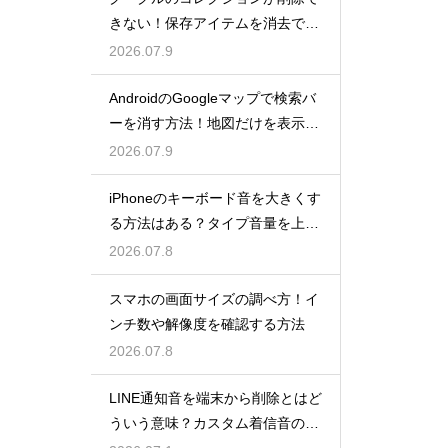
きない！保存アイテムを消去でき
ない原因と対処法
2026.07.9
AndroidのGoogleマップで検索バ
ーを消す方法！地図だけを表示す
る全画面モード活用術
2026.07.9
iPhoneのキーボード音を大きくす
る方法はある？タイプ音量を上げ
る設定と注意点
2026.07.8
スマホの画面サイズの調べ方！イ
ンチ数や解像度を確認する方法
2026.07.8
LINE通知音を端末から削除とはど
ういう意味？カスタム着信音の削