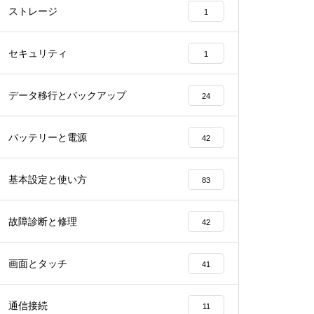
ストレージ
1
セキュリティ
1
データ移行とバックアップ
24
バッテリーと電源
42
基本設定と使い方
83
故障診断と修理
42
画面とタッチ
41
通信接続
11