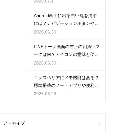
除とデフォルト設定に戻す方法
2026.07.1
Android画面に出る白い丸を消す
には？ナビゲーションボタンやア
クセシビリティ機能の非表示方法
2026.06.30
LINEトーク画面の右上の四角いマ
ークは何？アイコンの意味と便利
機能を解説
2026.06.30
エクスペリアにメモ機能はある？
標準搭載のノートアプリや便利な
メモ活用術
2026.06.29
アーカイブ