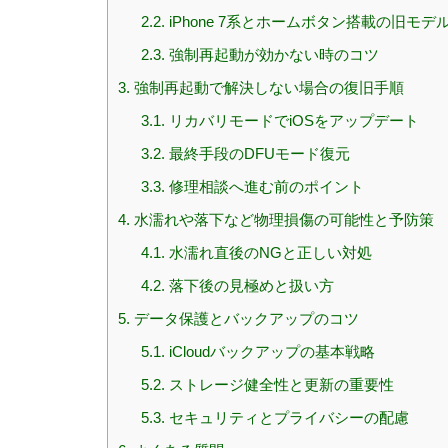
2.2.
iPhone 7系とホームボタン搭載の旧モデ
2.3.
強制再起動が効かない時のコツ
3.
強制再起動で解決しない場合の復旧手順
3.1.
リカバリモードでiOSをアップデート
3.2.
最終手段のDFUモード復元
3.3.
修理相談へ進む前のポイント
4.
水濡れや落下など物理損傷の可能性と予防策
4.1.
水濡れ直後のNGと正しい対処
4.2.
落下後の見極めと扱い方
5.
データ保護とバックアップのコツ
5.1.
iCloudバックアップの基本戦略
5.2.
ストレージ健全性と更新の重要性
5.3.
セキュリティとプライバシーの配慮