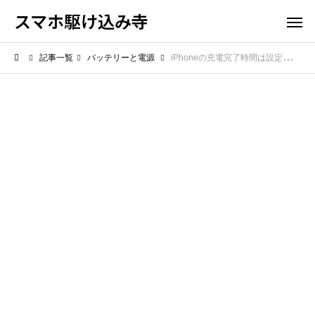
スマホ駆け込み寺
記事一覧
バッテリーと電源
iPhoneの充電完了時間は設定できない？最適化充電で80%止まりになる仕組みを解説