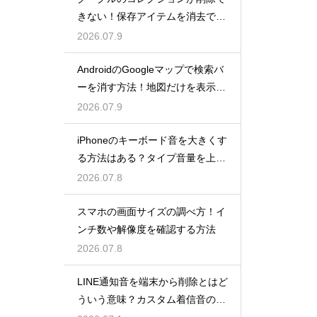
きない！保存アイテムを消去でき
ない原因と対処法
2026.07.9
AndroidのGoogleマップで検索バ
ーを消す方法！地図だけを表示す
る全画面モード活用術
2026.07.9
iPhoneのキーボード音を大きくす
る方法はある？タイプ音量を上げ
る設定と注意点
2026.07.8
スマホの画面サイズの調べ方！イ
ンチ数や解像度を確認する方法
2026.07.8
LINE通知音を端末から削除とはど
ういう意味？カスタム着信音の削