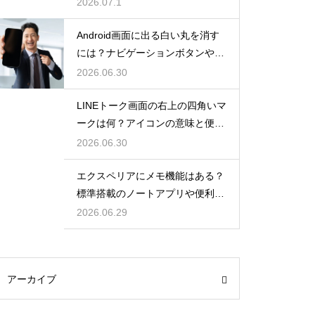
除とデフォルト設定に戻す方法
2026.07.1
Android画面に出る白い丸を消す
には？ナビゲーションボタンやア
クセシビリティ機能の非表示方法
2026.06.30
LINEトーク画面の右上の四角いマ
ークは何？アイコンの意味と便利
機能を解説
2026.06.30
エクスペリアにメモ機能はある？
標準搭載のノートアプリや便利な
メモ活用術
2026.06.29
アーカイブ