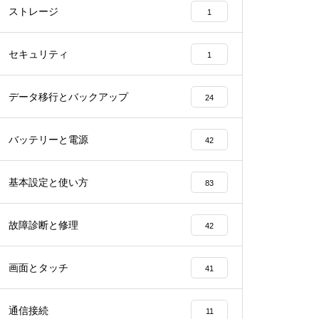
ストレージ
1
セキュリティ
1
データ移行とバックアップ
24
バッテリーと電源
42
基本設定と使い方
83
故障診断と修理
42
画面とタッチ
41
通信接続
11