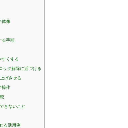
全体像
用
する手順
やすくする
にロック解除に近づける
み上げさせる
声操作
比較
と・できないこと
わせる活用例