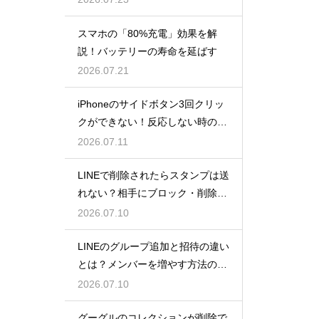
スマホの「80%充電」効果を解
説！バッテリーの寿命を延ばす
2026.07.21
iPhoneのサイドボタン3回クリッ
クができない！反応しない時の原
因と対処法
2026.07.11
LINEで削除されたらスタンプは送
れない？相手にブロック・削除さ
れた時のメッセージ送信の挙動
2026.07.10
LINEのグループ追加と招待の違い
とは？メンバーを増やす方法の違
いと正しい使い分け
2026.07.10
グーグルのコレクションが削除で