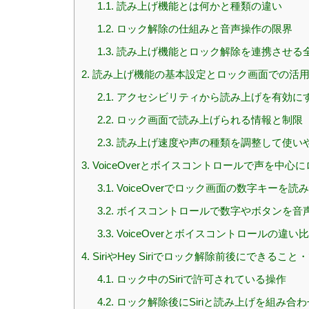
1.1.
読み上げ機能とは何かと種類の違い
1.2.
ロック解除の仕組みと音声操作の限界
1.3.
読み上げ機能とロック解除を連携させる
2.
読み上げ機能の基本設定とロック画面での活
2.1.
アクセシビリティから読み上げを有効に
2.2.
ロック画面で読み上げられる情報と制限
2.3.
読み上げ速度や声の種類を調整して使い
3.
VoiceOverとボイスコントロールで声を中心
3.1.
VoiceOverでロック画面の数字キーを読
3.2.
ボイスコントロールで数字やボタンを音
3.3.
VoiceOverとボイスコントロールの違い
4.
SiriやHey Siriでロック解除前後にできるこ
4.1.
ロック中のSiriで許可されている操作
4.2.
ロック解除後にSiriと読み上げを組み合